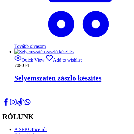
Tovább olvasom
Quick View
Add to wishlist
7080
Ft
Selyemszatén zászló készítés
RÓLUNK
A SEP Office-ról