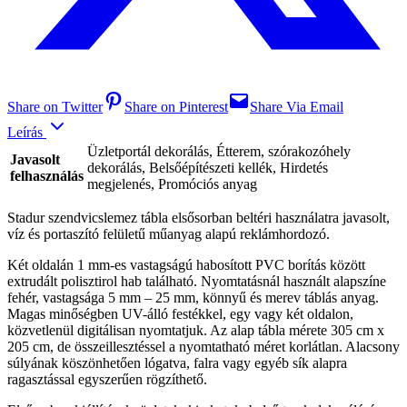
Share on Twitter
Share on Pinterest
Share Via Email
Leírás
Üzletportál dekorálás, Étterem, szórakozóhely
Javasolt
dekorálás, Belsőépítészeti kellék, Hirdetés
felhasználás
megjelenés, Promóciós anyag
Stadur szendvicslemez tábla elsősorban beltéri használatra javasolt,
víz és portaszító felületű műanyag alapú reklámhordozó.
Két oldalán 1 mm-es vastagságú habosított PVC borítás között
extrudált polisztirol hab található. Nyomtatásnál használt alapszíne
fehér, vastagsága 5 mm – 25 mm, könnyű és merev táblás anyag.
Magas minőségben UV-álló festékkel, egy vagy két oldalon,
közvetlenül digitálisan nyomtatjuk. Az alap tábla mérete 305 cm x
205 cm, de összeillesztéssel a nyomtatható méret korlátlan. Alacsony
súlyának köszönhetően lógatva, falra vagy egyéb sík alapra
ragasztással egyszerűen rögzíthető.