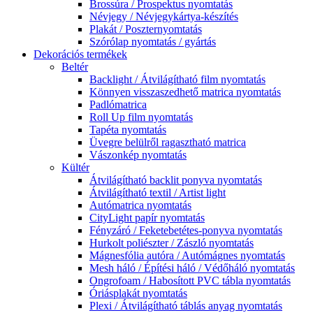
Brossúra / Prospektus nyomtatás
Névjegy / Névjegykártya-készítés
Plakát / Poszternyomtatás
Szórólap nyomtatás / gyártás
Dekorációs termékek
Beltér
Backlight / Átvilágítható film nyomtatás
Könnyen visszaszedhető matrica nyomtatás
Padlómatrica
Roll Up film nyomtatás
Tapéta nyomtatás
Üvegre belülről ragasztható matrica
Vászonkép nyomtatás
Kültér
Átvilágítható backlit ponyva nyomtatás
Átvilágítható textil / Artist light
Autómatrica nyomtatás
CityLight papír nyomtatás
Fényzáró / Feketebetétes-ponyva nyomtatás
Hurkolt poliészter / Zászló nyomtatás
Mágnesfólia autóra / Autómágnes nyomtatás
Mesh háló / Építési háló / Védőháló nyomtatás
Ongrofoam / Habosított PVC tábla nyomtatás
Óriásplakát nyomtatás
Plexi / Átvilágítható táblás anyag nyomtatás