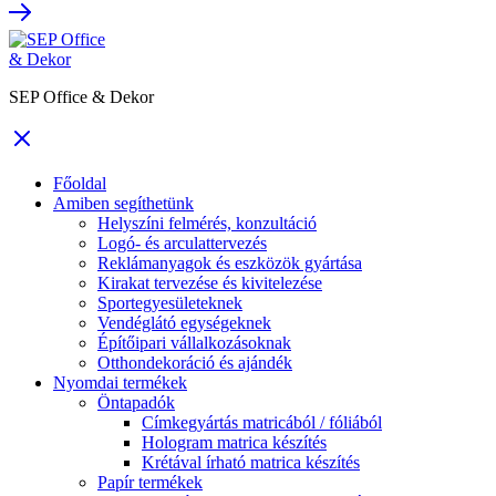
SEP Office & Dekor
Főoldal
Amiben segíthetünk
Helyszíni felmérés, konzultáció
Logó- és arculattervezés
Reklámanyagok és eszközök gyártása
Kirakat tervezése és kivitelezése
Sportegyesületeknek
Vendéglátó egységeknek
Építőipari vállalkozásoknak
Otthondekoráció és ajándék
Nyomdai termékek
Öntapadók
Címkegyártás matricából / fóliából
Hologram matrica készítés
Krétával írható matrica készítés
Papír termékek