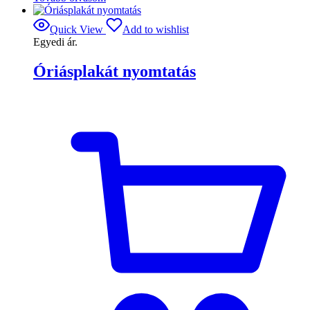
Quick View
Add to wishlist
Egyedi ár.
Óriásplakát nyomtatás