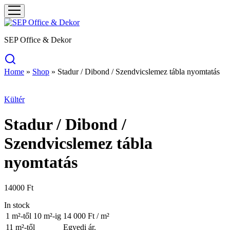
SEP Office & Dekor
Home
»
Shop
»
Stadur / Dibond / Szendvicslemez tábla nyomtatás
Kültér
Stadur / Dibond /
Szendvicslemez tábla
nyomtatás
14000
Ft
In stock
1 m²-től 10 m²-ig
14 000 Ft / m²
11 m²-től
Egyedi ár.