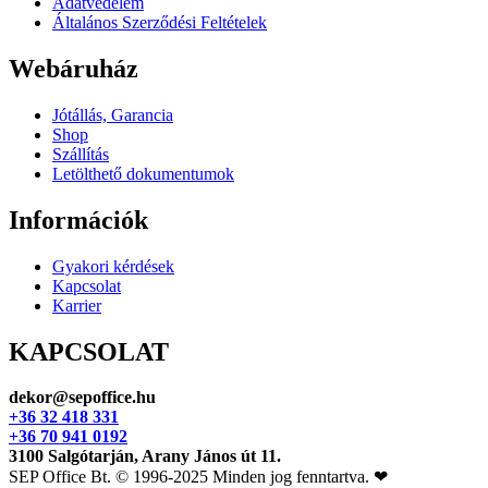
Adatvédelem
Általános Szerződési Feltételek
Webáruház
Jótállás, Garancia
Shop
Szállítás
Letölthető dokumentumok
Információk
Gyakori kérdések
Kapcsolat
Karrier
KAPCSOLAT
dekor@sepoffice.hu
+36 32 418 331
+36 70 941 0192
3100 Salgótarján, Arany János út 11.
SEP Office Bt. © 1996-2025 Minden jog fenntartva. ❤