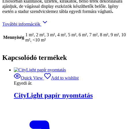
Elsősorban kiállítások, üzletek, kirakatok, belső terek dekorálására
ajánljuk, de vágással display eszközök készíthetők belőle. Igény
esetén a stadur szendvicslemez tábla egyedi formára vágható
.
További információk
1 m², 2 m², 3 m², 4 m², 5 m², 6 m², 7 m², 8 m², 9 m², 10
Mennyiség
m², <10 m²
Kapcsolódó termékek
Quick View
Add to wishlist
Egyedi ár.
CityLight papír nyomtatás