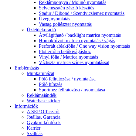
Reklámponyva / Molinó nyomtatás
Selyemszatén zászló készítés
Stadur / Dibond / Szendvicslemez nyomtatás
Üveg nyomtatás
Vastag poliészter nyomtatás
Üzletdekoráció
Átvilágítható / backlight matrica nyomtatás
Homokfúvott matrica nyomtatás / vágás
Perforált ablakfólia / One way vision nyomtatás
Plotterfólia betűkivágáshoz
Vinyl fólia / Matrica nyomtatás
Víztiszta matrica színes nyomtatással
Emblémázás
Munkaruházat
Póló feliratozása / nyomtatása
Póló hímzés
Sportmez feliratozása / nyomtatása
Reklámajándék
Waterbase sticker
Információk
A SEP Office-ról
Jótállás, Garancia
Gyakori kérdések
Karrier
Szállítás