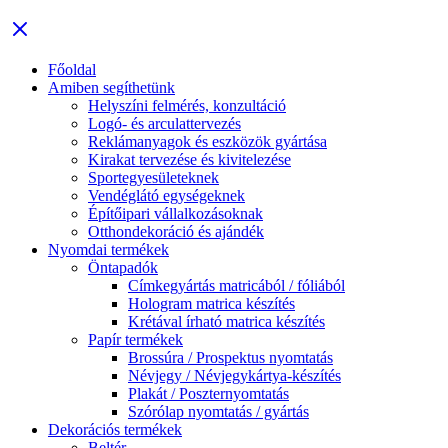
Főoldal
Amiben segíthetünk
Helyszíni felmérés, konzultáció
Logó- és arculattervezés
Reklámanyagok és eszközök gyártása
Kirakat tervezése és kivitelezése
Sportegyesületeknek
Vendéglátó egységeknek
Építőipari vállalkozásoknak
Otthondekoráció és ajándék
Nyomdai termékek
Öntapadók
Címkegyártás matricából / fóliából
Hologram matrica készítés
Krétával írható matrica készítés
Papír termékek
Brossúra / Prospektus nyomtatás
Névjegy / Névjegykártya-készítés
Plakát / Poszternyomtatás
Szórólap nyomtatás / gyártás
Dekorációs termékek
Beltér