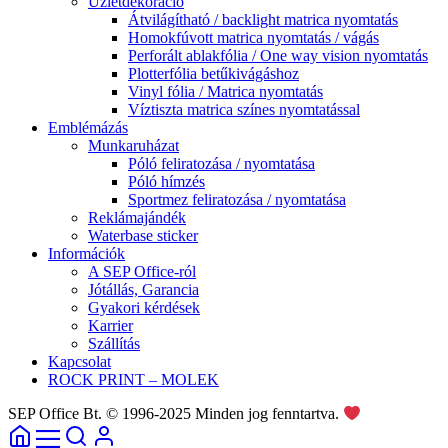
Üzletdekoráció
Átvilágítható / backlight matrica nyomtatás
Homokfúvott matrica nyomtatás / vágás
Perforált ablakfólia / One way vision nyomtatás
Plotterfólia betűkivágáshoz
Vinyl fólia / Matrica nyomtatás
Víztiszta matrica színes nyomtatással
Emblémázás
Munkaruházat
Póló feliratozása / nyomtatása
Póló hímzés
Sportmez feliratozása / nyomtatása
Reklámajándék
Waterbase sticker
Információk
A SEP Office-ról
Jótállás, Garancia
Gyakori kérdések
Karrier
Szállítás
Kapcsolat
ROCK PRINT – MOLEK
SEP Office Bt. © 1996-2025 Minden jog fenntartva.