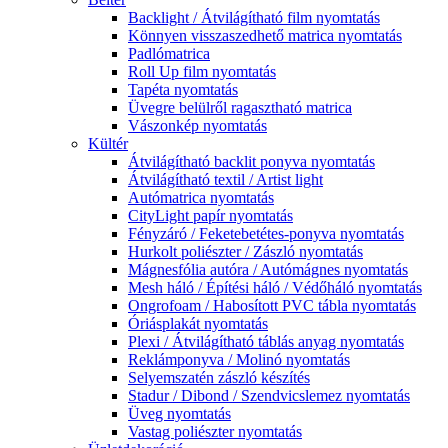
Backlight / Átvilágítható film nyomtatás
Könnyen visszaszedhető matrica nyomtatás
Padlómatrica
Roll Up film nyomtatás
Tapéta nyomtatás
Üvegre belülről ragasztható matrica
Vászonkép nyomtatás
Kültér
Átvilágítható backlit ponyva nyomtatás
Átvilágítható textil / Artist light
Autómatrica nyomtatás
CityLight papír nyomtatás
Fényzáró / Feketebetétes-ponyva nyomtatás
Hurkolt poliészter / Zászló nyomtatás
Mágnesfólia autóra / Autómágnes nyomtatás
Mesh háló / Építési háló / Védőháló nyomtatás
Ongrofoam / Habosított PVC tábla nyomtatás
Óriásplakát nyomtatás
Plexi / Átvilágítható táblás anyag nyomtatás
Reklámponyva / Molinó nyomtatás
Selyemszatén zászló készítés
Stadur / Dibond / Szendvicslemez nyomtatás
Üveg nyomtatás
Vastag poliészter nyomtatás