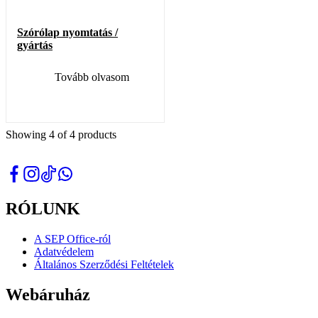
Szórólap nyomtatás /
gyártás
Tovább olvasom
Showing
4
of
4
products
RÓLUNK
A SEP Office-ról
Adatvédelem
Általános Szerződési Feltételek
Webáruház