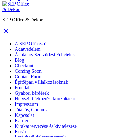
SEP Office & Dekor
A SEP Office-ról
Adatvédelem
Általános Szerződési Feltételek
Blog
Checkout
Coming Soon
Contact Form
Építőipari vállalkozásoknak
Főoldal
Gyakori kérdések
Helyszíni felmérés, konzultáció
Impresszum
Jótállás, Garancia
Kapcsolat
Karrier
Kirakat tervezése és kivitelezése
Kosár