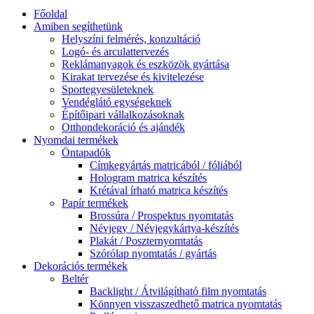
Főoldal
Amiben segíthetünk
Helyszíni felmérés, konzultáció
Logó- és arculattervezés
Reklámanyagok és eszközök gyártása
Kirakat tervezése és kivitelezése
Sportegyesületeknek
Vendéglátó egységeknek
Építőipari vállalkozásoknak
Otthondekoráció és ajándék
Nyomdai termékek
Öntapadók
Címkegyártás matricából / fóliából
Hologram matrica készítés
Krétával írható matrica készítés
Papír termékek
Brossúra / Prospektus nyomtatás
Névjegy / Névjegykártya-készítés
Plakát / Poszternyomtatás
Szórólap nyomtatás / gyártás
Dekorációs termékek
Beltér
Backlight / Átvilágítható film nyomtatás
Könnyen visszaszedhető matrica nyomtatás