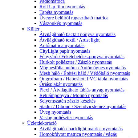
Padlómatrica
Roll Up film nyomtatás
Tapéta nyomtatás
Üvegre belülről ragasztható matrica
Vászonkép nyomtatás
Kültér
Átvilágítható backlit ponyva nyomtatás
Átvilágítható textil / Artist light
Autómatrica nyomtatás
CityLight papír nyomtatás
Fényzáró / Feketebetétes-ponyva nyomtatás
Hurkolt poliészter / Zászló nyomtatás
Mágnesfólia autóra / Autómágnes nyomtatás
Mesh háló / Építési háló / Védőháló nyomtatás
Ongrofoam / Habosított PVC tábla nyomtatás
Óriásplakát nyomtatás
Plexi / Átvilágítható táblás anyag nyomtatás
Reklámponyva / Molinó nyomtatás
Selyemszatén zászló készítés
Stadur / Dibond / Szendvicslemez nyomtatás
Üveg nyomtatás
Vastag poliészter nyomtatás
Üzletdekoráció
Átvilágítható / backlight matrica nyomtatás
Homokfúvott matrica nyomtatás / vágás