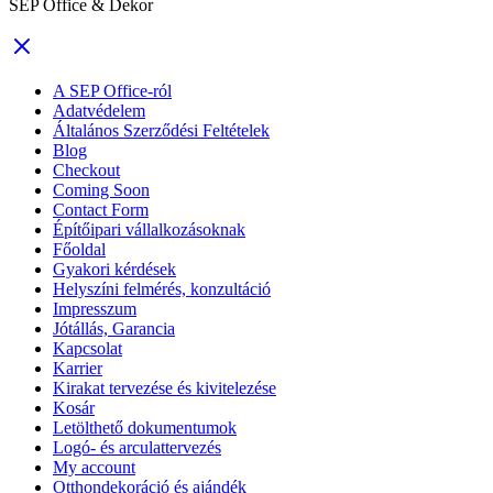
SEP Office & Dekor
A SEP Office-ról
Adatvédelem
Általános Szerződési Feltételek
Blog
Checkout
Coming Soon
Contact Form
Építőipari vállalkozásoknak
Főoldal
Gyakori kérdések
Helyszíni felmérés, konzultáció
Impresszum
Jótállás, Garancia
Kapcsolat
Karrier
Kirakat tervezése és kivitelezése
Kosár
Letölthető dokumentumok
Logó- és arculattervezés
My account
Otthondekoráció és ajándék