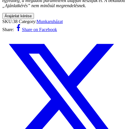
egyedileg, a megadott paraméterek alapján készítjük el. A beküldött
„Ajánlatkérés” nem minősül megrendelésnek.
Árajánlat kérése
SKU:
38
Category:
Munkaruházat
Share:
Share on Facebook