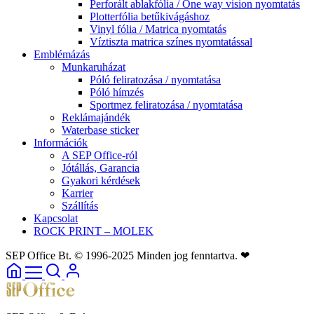
Perforált ablakfólia / One way vision nyomtatás
Plotterfólia betűkivágáshoz
Vinyl fólia / Matrica nyomtatás
Víztiszta matrica színes nyomtatással
Emblémázás
Munkaruházat
Póló feliratozása / nyomtatása
Póló hímzés
Sportmez feliratozása / nyomtatása
Reklámajándék
Waterbase sticker
Információk
A SEP Office-ról
Jótállás, Garancia
Gyakori kérdések
Karrier
Szállítás
Kapcsolat
ROCK PRINT – MOLEK
SEP Office Bt. © 1996-2025 Minden jog fenntartva. ❤