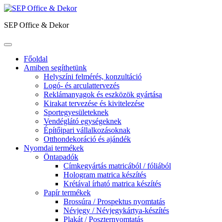
SEP Office & Dekor
Főoldal
Amiben segíthetünk
Helyszíni felmérés, konzultáció
Logó- és arculattervezés
Reklámanyagok és eszközök gyártása
Kirakat tervezése és kivitelezése
Sportegyesületeknek
Vendéglátó egységeknek
Építőipari vállalkozásoknak
Otthondekoráció és ajándék
Nyomdai termékek
Öntapadók
Címkegyártás matricából / fóliából
Hologram matrica készítés
Krétával írható matrica készítés
Papír termékek
Brossúra / Prospektus nyomtatás
Névjegy / Névjegykártya-készítés
Plakát / Poszternyomtatás