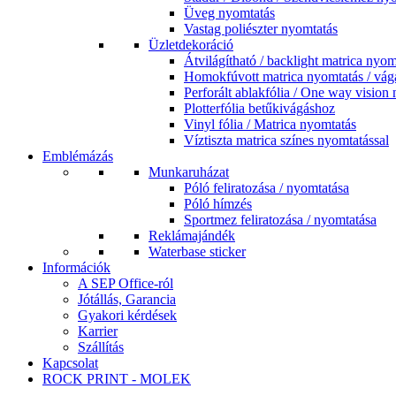
Üveg nyomtatás
Vastag poliészter nyomtatás
Üzletdekoráció
Átvilágítható / backlight matrica nyom
Homokfúvott matrica nyomtatás / vág
Perforált ablakfólia / One way vision
Plotterfólia betűkivágáshoz
Vinyl fólia / Matrica nyomtatás
Víztiszta matrica színes nyomtatással
Emblémázás
Munkaruházat
Póló feliratozása / nyomtatása
Póló hímzés
Sportmez feliratozása / nyomtatása
Reklámajándék
Waterbase sticker
Információk
A SEP Office-ról
Jótállás, Garancia
Gyakori kérdések
Karrier
Szállítás
Kapcsolat
ROCK PRINT - MOLEK