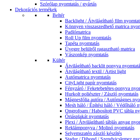
Szórólap nyomtatás / gyártás
Dekorációs termékek
Beltér
Backlight / Átvilágítható film nyomtat
Könnyen visszaszedhető matrica nyom
Padlómatrica
Roll Up film nyomtatás
Tapéta nyomtatás
Üvegre belülről ragasztható matrica
Vászonkép nyomtatás
Kültér
Átvilágítható backlit ponyva nyomtat
Átvilágítható textil / Artist light
Autómatrica nyomtatás
CityLight papír nyomtatás
Fényzáró / Feketebetétes-ponyva nyo
Hurkolt poliészter / Zászló nyomtatás
Mágnesfólia autóra / Autómágnes nyo
Mesh háló / Építési háló / Védőháló 
Ongrofoam / Habosított PVC tábla ny
Óriásplakát nyomtatás
Plexi / Átvilágítható táblás anyag nyo
Reklámponyva / Molinó nyomtatás
Selyemszatén zászló készítés
Stadur / Dibond / Szendvicslemez ny