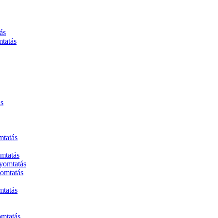
ás
tatás
ás
mtatás
mtatás
nyomtatás
omtatás
mtatás
omtatás