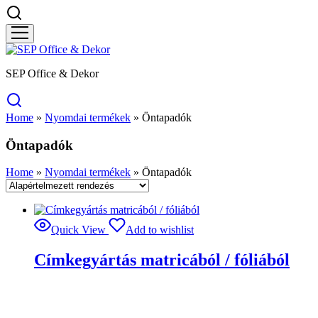
SEP Office & Dekor
Home
»
Nyomdai termékek
»
Öntapadók
Öntapadók
Home
»
Nyomdai termékek
»
Öntapadók
Quick View
Add to wishlist
Címkegyártás matricából / fóliából