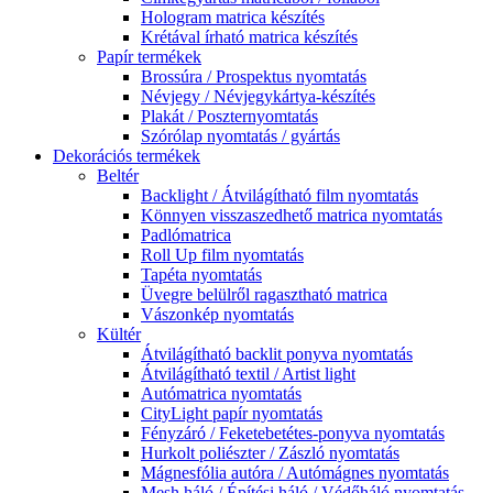
Hologram matrica készítés
Krétával írható matrica készítés
Papír termékek
Brossúra / Prospektus nyomtatás
Névjegy / Névjegykártya-készítés
Plakát / Poszternyomtatás
Szórólap nyomtatás / gyártás
Dekorációs termékek
Beltér
Backlight / Átvilágítható film nyomtatás
Könnyen visszaszedhető matrica nyomtatás
Padlómatrica
Roll Up film nyomtatás
Tapéta nyomtatás
Üvegre belülről ragasztható matrica
Vászonkép nyomtatás
Kültér
Átvilágítható backlit ponyva nyomtatás
Átvilágítható textil / Artist light
Autómatrica nyomtatás
CityLight papír nyomtatás
Fényzáró / Feketebetétes-ponyva nyomtatás
Hurkolt poliészter / Zászló nyomtatás
Mágnesfólia autóra / Autómágnes nyomtatás
Mesh háló / Építési háló / Védőháló nyomtatás