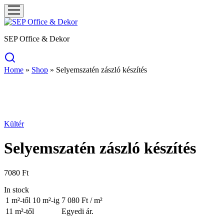
SEP Office & Dekor
Home
»
Shop
»
Selyemszatén zászló készítés
Kültér
Selyemszatén zászló készítés
7080
Ft
In stock
1 m²-től 10 m²-ig
7 080 Ft / m²
11 m²-től
Egyedi ár.