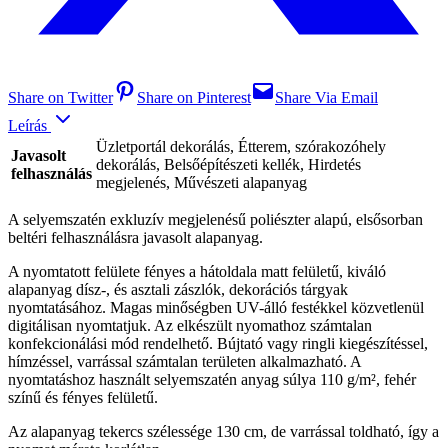
Share on Twitter
Share on Pinterest
Share Via Email
Leírás
Üzletportál dekorálás, Étterem, szórakozóhely
Javasolt
dekorálás, Belsőépítészeti kellék, Hirdetés
felhasználás
megjelenés, Művészeti alapanyag
A selyemszatén exkluzív megjelenésű poliészter alapú, elsősorban
beltéri felhasználásra javasolt alapanyag.
A nyomtatott felülete fényes a hátoldala matt felületű, kiváló
alapanyag dísz-, és asztali zászlók, dekorációs tárgyak
nyomtatásához. Magas minőségben UV-álló festékkel közvetlenül
digitálisan nyomtatjuk. Az elkészült nyomathoz számtalan
konfekcionálási mód rendelhető. Bújtató vagy ringli kiegészítéssel,
hímzéssel, varrással számtalan területen alkalmazható. A
nyomtatáshoz használt selyemszatén anyag súlya 110 g/m², fehér
színű és fényes felületű.
Az alapanyag tekercs szélessége 130 cm, de varrással toldható, így a