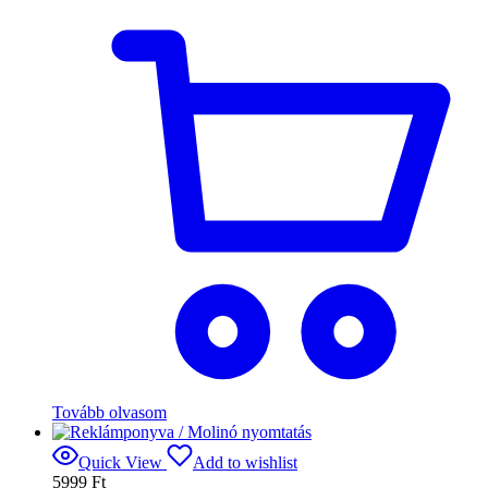
Tovább olvasom
Quick View
Add to wishlist
5999
Ft