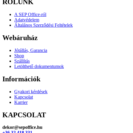
RÓLUNK
A SEP Office-ról
Adatvédelem
Általános Szerződési Feltételek
Webáruház
Jótállás, Garancia
Shop
Szállítás
Letölthető dokumentumok
Információk
Gyakori kérdések
Kapcsolat
Karrier
KAPCSOLAT
dekor@sepoffice.hu
+36 32 418 331