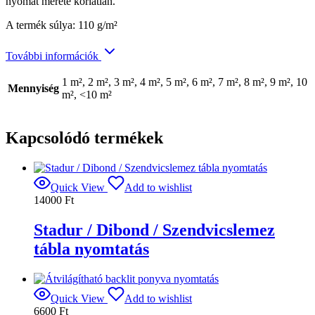
nyomat mérete korlátlan.
A termék súlya: 110 g/m²
További információk
1 m², 2 m², 3 m², 4 m², 5 m², 6 m², 7 m², 8 m², 9 m², 10
Mennyiség
m², <10 m²
Kapcsolódó termékek
Quick View
Add to wishlist
14000
Ft
Stadur / Dibond / Szendvicslemez
tábla nyomtatás
Quick View
Add to wishlist
6600
Ft