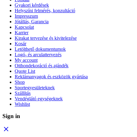
Gyakori kérdések
Helyszíni felmérés, konzultáció
Impresszum
Jótállás, Garancia
Kapcsolat
Karrier
Kirakat tervezése és kivitelezése
Kosár
Letölthető dokumentumok
Logó- és arculattervezés
My account
Otthondekoráció és ajándék
Quote List
Reklámanyagok és eszközök gyártása
Shop
Sportegyesületeknek
Szállítás
Vendéglátó egységeknek
Wishlist
Sign in