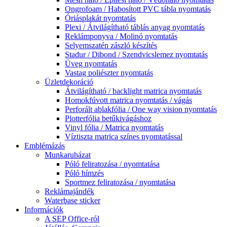
Ongrofoam / Habosított PVC tábla nyomtatás
Óriásplakát nyomtatás
Plexi / Átvilágítható táblás anyag nyomtatás
Reklámponyva / Molinó nyomtatás
Selyemszatén zászló készítés
Stadur / Dibond / Szendvicslemez nyomtatás
Üveg nyomtatás
Vastag poliészter nyomtatás
Üzletdekoráció
Átvilágítható / backlight matrica nyomtatás
Homokfúvott matrica nyomtatás / vágás
Perforált ablakfólia / One way vision nyomtatás
Plotterfólia betűkivágáshoz
Vinyl fólia / Matrica nyomtatás
Víztiszta matrica színes nyomtatással
Emblémázás
Munkaruházat
Póló feliratozása / nyomtatása
Póló hímzés
Sportmez feliratozása / nyomtatása
Reklámajándék
Waterbase sticker
Információk
A SEP Office-ról