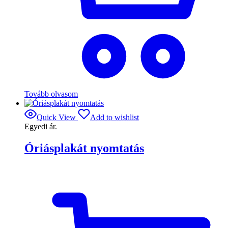
Tovább olvasom
Quick View
Add to wishlist
Egyedi ár.
Óriásplakát nyomtatás