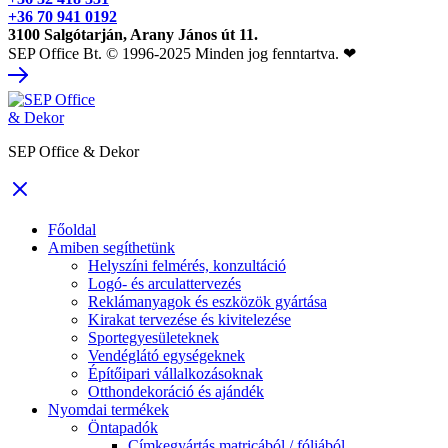
+36 70 941 0192
3100 Salgótarján, Arany János út 11.
SEP Office Bt. © 1996-2025 Minden jog fenntartva. ❤
SEP Office & Dekor
Főoldal
Amiben segíthetünk
Helyszíni felmérés, konzultáció
Logó- és arculattervezés
Reklámanyagok és eszközök gyártása
Kirakat tervezése és kivitelezése
Sportegyesületeknek
Vendéglátó egységeknek
Építőipari vállalkozásoknak
Otthondekoráció és ajándék
Nyomdai termékek
Öntapadók
Címkegyártás matricából / fóliából