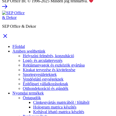
SEP Office Bt. © 1996-2025 Minden jog fenntartva.
SEP Office & Dekor
Főoldal
Amiben segíthetünk
Helyszíni felmérés, konzultáció
Logó- és arculattervezés
Reklámanyagok és eszközök gyártása
Kirakat tervezése és kivitelezése
Sportegyesületeknek
Vendéglátó egységeknek
Építőipari vállalkozásoknak
Otthondekoráció és ajándék
Nyomdai termékek
Öntapadók
Címkegyártás matricából / fóliából
Hologram matrica készítés
Krétával írható matrica készítés