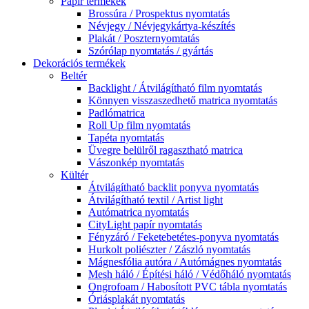
Papír termékek
Brossúra / Prospektus nyomtatás
Névjegy / Névjegykártya-készítés
Plakát / Poszternyomtatás
Szórólap nyomtatás / gyártás
Dekorációs termékek
Beltér
Backlight / Átvilágítható film nyomtatás
Könnyen visszaszedhető matrica nyomtatás
Padlómatrica
Roll Up film nyomtatás
Tapéta nyomtatás
Üvegre belülről ragasztható matrica
Vászonkép nyomtatás
Kültér
Átvilágítható backlit ponyva nyomtatás
Átvilágítható textil / Artist light
Autómatrica nyomtatás
CityLight papír nyomtatás
Fényzáró / Feketebetétes-ponyva nyomtatás
Hurkolt poliészter / Zászló nyomtatás
Mágnesfólia autóra / Autómágnes nyomtatás
Mesh háló / Építési háló / Védőháló nyomtatás
Ongrofoam / Habosított PVC tábla nyomtatás
Óriásplakát nyomtatás