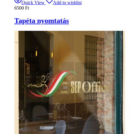
Quick View
Add to wishlist
6500
Ft
Tapéta nyomtatás