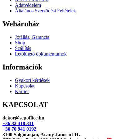
termékoldalon
Adatvédelem
választhatók
Általános Szerződési Feltételek
ki
Webáruház
Jótállás, Garancia
Shop
Szállítás
Letölthető dokumentumok
Információk
Gyakori kérdések
Kapcsolat
Karrier
KAPCSOLAT
dekor@sepoffice.hu
+36 32 418 331
+36 70 941 0192
3100 Salgótarján, Arany János út 11.