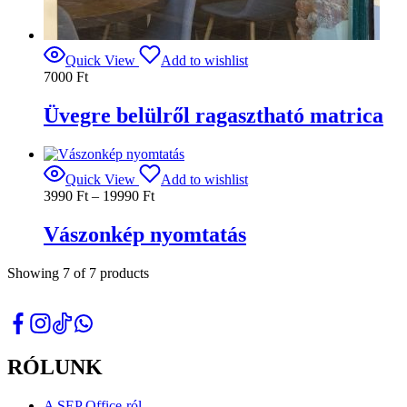
Quick View
Add to wishlist
7000
Ft
Üvegre belülről ragasztható matrica
Quick View
Add to wishlist
Ártartomány:
3990
Ft
–
19990
Ft
3990 Ft
-
Vászonkép nyomtatás
19990 Ft
Ennek
Showing
7
of
7
products
a
terméknek
több
variációja
van.
RÓLUNK
A
változatok
a
A SEP Office-ról