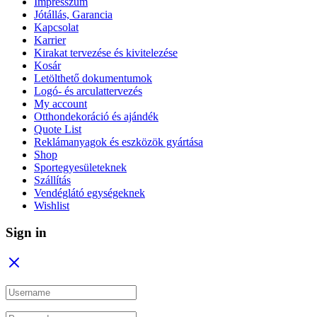
Impresszum
Jótállás, Garancia
Kapcsolat
Karrier
Kirakat tervezése és kivitelezése
Kosár
Letölthető dokumentumok
Logó- és arculattervezés
My account
Otthondekoráció és ajándék
Quote List
Reklámanyagok és eszközök gyártása
Shop
Sportegyesületeknek
Szállítás
Vendéglátó egységeknek
Wishlist
Sign in