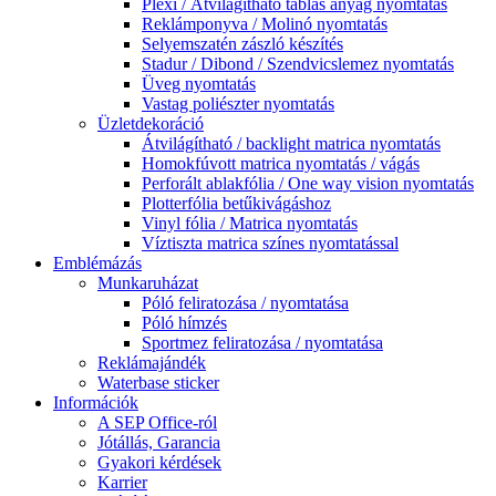
Plexi / Átvilágítható táblás anyag nyomtatás
Reklámponyva / Molinó nyomtatás
Selyemszatén zászló készítés
Stadur / Dibond / Szendvicslemez nyomtatás
Üveg nyomtatás
Vastag poliészter nyomtatás
Üzletdekoráció
Átvilágítható / backlight matrica nyomtatás
Homokfúvott matrica nyomtatás / vágás
Perforált ablakfólia / One way vision nyomtatás
Plotterfólia betűkivágáshoz
Vinyl fólia / Matrica nyomtatás
Víztiszta matrica színes nyomtatással
Emblémázás
Munkaruházat
Póló feliratozása / nyomtatása
Póló hímzés
Sportmez feliratozása / nyomtatása
Reklámajándék
Waterbase sticker
Információk
A SEP Office-ról
Jótállás, Garancia
Gyakori kérdések
Karrier